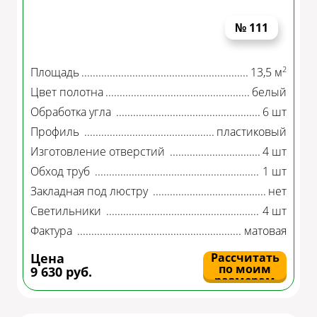
№ 111
2
Площадь
13,5 м
Цвет полотна
белый
Обработка угла
6 шт
Профиль
пластиковый
Изготовление отверстий
4 шт
Обход труб
1 шт
Закладная под люстру
нет
Светильники
4 шт
Фактура
матовая
Цена
Рассчитать
по моим
9 630 руб.
размерам