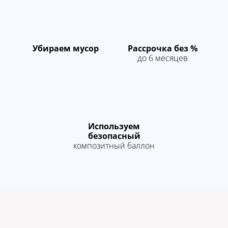
новоселам!
Нажми для участия в акции
Убираем мусор
Рассрочка без %
до 6 месяцев
Используем
безопасный
композитный баллон
Скидка 10%
молодоженам!