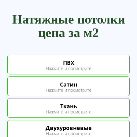
Натяжные потолки
цена за м2
ПВХ
Нажмите и посмотрите
Зажмите пальцем
Сатин
и перетяние таблицу влево
Нажмите и посмотрите
чтобы посмотреть полностью
Зажмите пальцем
Ткань
Стоимость
Гарантия,
и перетяние таблицу влево
Материал
Нажмите и посмотрите
от
лет
Матовые белые
290
10
Зажмите пальцем
Двухуровневые
Стоимость
Гарантия,
и перетяние таблицу влево
Материал
Нажмите и посмотрите
Глянец белые
290
10
от
лет