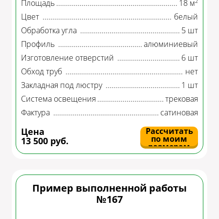
Нажми для участия в акции
2
Площадь
18 м
Цвет
белый
Обработка угла
5 шт
Профиль
алюминиевый
Изготовление отверстий
6 шт
Обход труб
нет
Закладная под люстру
1 шт
Система освещения
трековая
Фактура
сатиновая
Цена
Рассчитать
по моим
13 500 руб.
размерам
Пример выполненной работы
№167